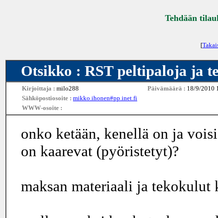
Tehdään tilau
[
Takai
Otsikko : RST peltipaloja ja t
Kirjoittaja :
milo288
Päivämäärä :
18/9/2010 
Sähköpostiosoite :
mikko.ihonen#pp.inet.fi
WWW-osoite :
onko ketään, kenellä on ja voisi 
on kaarevat (pyöristetyt)?
maksan materiaali ja tekokulut 