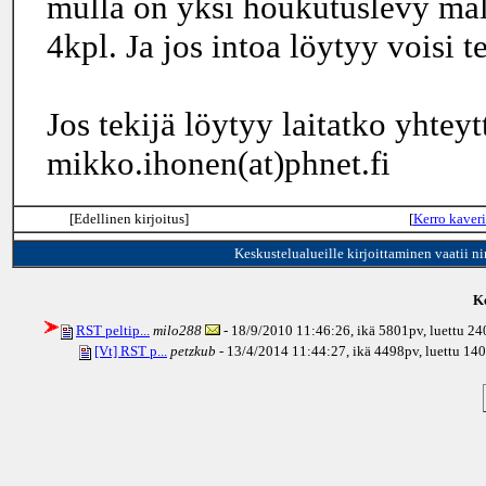
mulla on yksi houkutuslevy mall
4kpl. Ja jos intoa löytyy voisi t
Jos tekijä löytyy laitatko yhteyt
mikko.ihonen(at)phnet.fi
[Edellinen kirjoitus]
[
Kerro kaveri
Keskustelualueille kirjoittaminen vaatii n
Ke
RST peltip...
milo288
- 18/9/2010 11:46:26, ikä
5801pv
, luettu 2
[Vt] RST p...
petzkub
- 13/4/2014 11:44:27, ikä
4498pv
, luettu 14