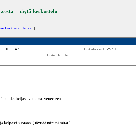
ksesta - näytä keskustelu
sin keskustelulistaan
]
11 10:53:47
Lukukerrat :
25710
Liite :
Ei ole
ään uudet heijastavat tarrat veneeseen.
ja helposti suoraan. ( täyttää minimi mitat )