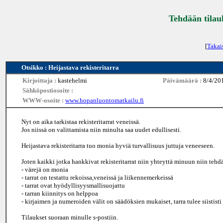
Tehdään tilau
[
Takai
Otsikko : Heijastava rekisteritarra
Kirjoittaja :
kastehelmi
Päivämäärä :
8/4/20
Sähköpostiosoite :
WWW-osoite :
www.hopanluontomatkailu.fi
Nyt on aika tarkistaa rekisteritarrat veneissä.
Jos niissä on valittamista niin minulta saa uudet edullisesti.
Heijastava rekisteritarra tuo monia hyviä turvallisuus juttuja veneeseen.
Joten kaikki jotka hankkivat rekisteritarrat niin yhteyttä minuun niin tehd
- värejä on monia
- tarrat on testattu rekoissa,veneissä ja liikennemerkeissä
- tarrat ovat hyödyllisyysmallisuojattu
- tarran kiinnitys on helppoa
- kirjaimen ja numeroiden välit on säädöksien mukaiset, tarra tulee siististi 
Tilaukset suoraan minulle s-postiin.