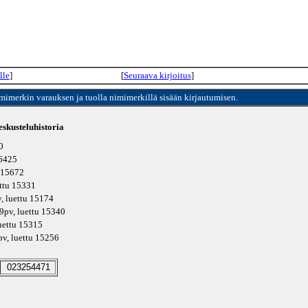
lle
]
[
Seuraava kirjoitus
]
imimerkin varauksen ja tuolla nimimerkillä sisään kirjautumisen.
skusteluhistoria
0
16425
u 15672
ettu 15331
v
, luettu 15174
9pv
, luettu 15340
luettu 15315
pv
, luettu 15256
023254471