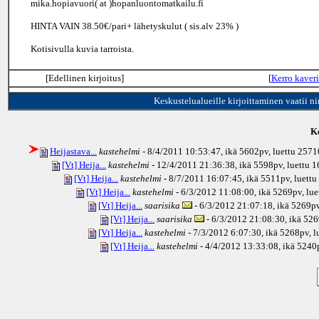
mika.hopiavuori( at )hopanluontomatkailu.fi
HINTA VAIN 38.50€/pari+ lähetyskulut ( sis.alv 23% )
Kotisivulla kuvia tarroista.
[Edellinen kirjoitus]
[
Kerro kaveri
Keskustelualueille kirjoittaminen vaatii n
Ke
Heijastava...
kastehelmi
- 8/4/2011 10:53:47, ikä
5602pv
, luettu 2571
[Vt] Heija...
kastehelmi
- 12/4/2011 21:36:38, ikä
5598pv
, luettu 
[Vt] Heija...
kastehelmi
- 8/7/2011 16:07:45, ikä
5511pv
, luett
[Vt] Heija...
kastehelmi
- 6/3/2012 11:08:00, ikä
5269pv
, lu
[Vt] Heija...
saarisika
- 6/3/2012 21:07:18, ikä
5269p
[Vt] Heija...
saarisika
- 6/3/2012 21:08:30, ikä
526
[Vt] Heija...
kastehelmi
- 7/3/2012 6:07:30, ikä
5268pv
, 
[Vt] Heija...
kastehelmi
- 4/4/2012 13:33:08, ikä
5240