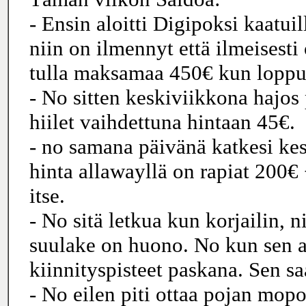
- Ensin aloitti Digipoksi kaatuil
niin on ilmennyt että ilmeisesti
tulla maksamaa 450€ kun loppu
- No sitten keskiviikkona hajos
hiilet vaihdettuna hintaan 45€.
- no samana päivänä katkesi k
hinta allawayllä on rapiat 200€ 
itse.
- No sitä letkua kun korjailin, n
suulake on huono. No kun sen av
kiinnityspisteet paskana. Sen s
- No eilen piti ottaa pojan mopo