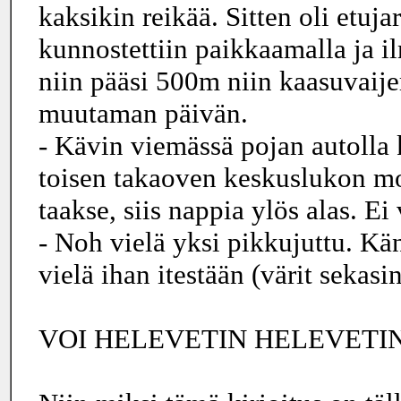
kaksikin reikää. Sitten oli etuj
kunnostettiin paikkaamalla ja i
niin pääsi 500m niin kaasuvaije
muutaman päivän.
- Kävin viemässä pojan autolla k
toisen takaoven keskuslukon moo
taakse, siis nappia ylös alas. Ei
- Noh vielä yksi pikkujuttu. Kä
vielä ihan itestään (värit sekasin
VOI HELEVETIN HELEVETIN H