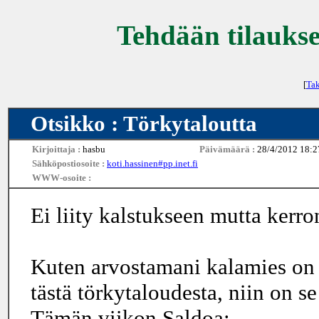
Tehdään tilaukse
[
Tak
Otsikko : Törkytaloutta
Kirjoittaja :
hasbu
Päivämäärä :
28/4/2012 18:2
Sähköpostiosoite :
koti.hassinen#pp.inet.fi
WWW-osoite :
Ei liity kalstukseen mutta kerron
Kuten arvostamani kalamies on jo
tästä törkytaloudesta, niin on s
Tämän viikon Saldoa: