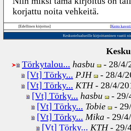
Niin miksi tämä kirjoitus on täl
korjattu noita vehkeitä.
[Edellinen kirjoitus]
[
Kerro kaveri
Keskustelualueille kirjoittaminen vaatii n
Keskus
Törkytalou...
hasbu
- 28/4/
[Vt] Törky...
PJH
- 28/4/2
[Vt] Törky...
KTH
- 28/4/20
[Vt] Törky...
hasbu
- 29/
[Vt] Törky...
Tobie
- 29
[Vt] Törky...
Mika
- 29/4
[Vt] Törky...
KTH
- 29/