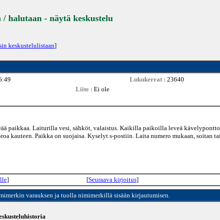
 / halutaan - näytä keskustelu
sin keskustelulistaan
]
6:49
Lukukerrat :
23640
Liite :
Ei ole
 paikkaa. Laiturilla vesi, sähköt, valaistus. Kaikilla paikoilla leveä kävelypontto
roa kauteen. Paikka on suojaisa. Kyselyt s-postiin. Laita numero mukaan, soitan ta
lle
]
[
Seuraava kirjoitus
]
imimerkin varauksen ja tuolla nimimerkillä sisään kirjautumisen.
skusteluhistoria