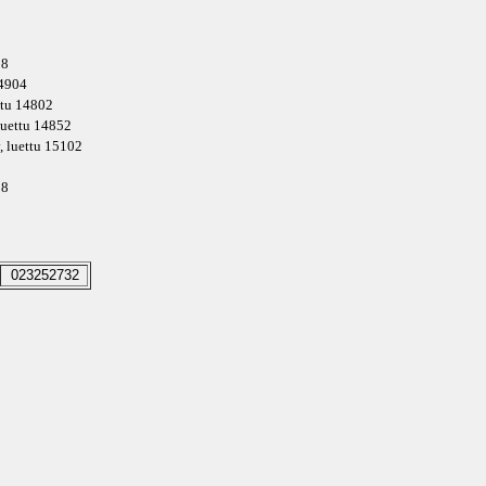
58
14904
ettu 14802
 luettu 14852
, luettu 15102
88
023252732