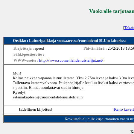
Vuokralle tarjotaan
[
Takai
Otsikko : Laituripaikkoja vuosaaressa/ruusuniemi SLU;n laiturissa
Kirjoittaja :
speed
Päivämäärä :
25/2/2013 18:5
Sähköpostiosoite :
WWW-osoite :
http://www.suomenlahdenuistelijat.net/
Moi!
Kolme paikkaa vapaana laiturillemme. Yksi 2.75m leveä ja kaksi 3.0m leveää
Tallentava kameravalvonta. Paikanhaltijalle kuuluu lisäksi kaksi vartiovuo
s-postiin. Hinnat noudattavat stadin hintoja.
Kyselyt:
satamakapteeni@suomenlahdenuistelijat.fi
[Edellinen kirjoitus]
[
Kerro kaveri
Keskustelualueille kirjoittaminen vaatii n
Ke