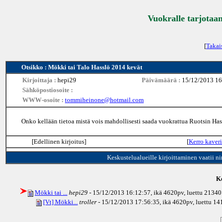
Vuokralle tarjotaan
[
Takai
Otsikko : Mökki tai Talo Hasslö 2014 kevät
Kirjoittaja :
hepi29
Päivämäärä :
15/12/2013 16
Sähköpostiosoite :
WWW-osoite :
tommiheinone@hotmail.com
Onko kellään tietoa mistä vois mahdollisesti saada vuokrattua Ruotsin Has
[Edellinen kirjoitus]
[
Kerro kaveri
Keskustelualueille kirjoittaminen vaatii n
Ke
Mökki tai ...
hepi29
- 15/12/2013 16:12:57, ikä
4620pv
, luettu 21340
[Vt] Mökki...
troller
- 15/12/2013 17:56:35, ikä
4620pv
, luettu 1