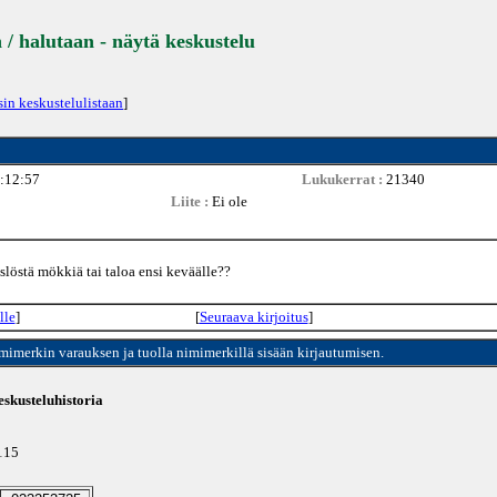
 / halutaan - näytä keskustelu
sin keskustelulistaan
]
:12:57
Lukukerrat :
21340
Liite :
Ei ole
slöstä mökkiä tai taloa ensi keväälle??
lle
]
[
Seuraava kirjoitus
]
imimerkin varauksen ja tuolla nimimerkillä sisään kirjautumisen.
skusteluhistoria
4115