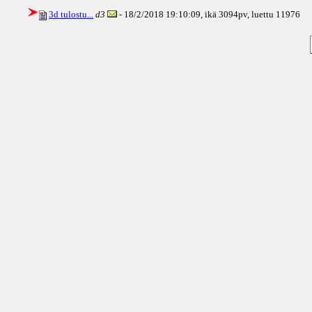
3d tulostu...
d3
- 18/2/2018 19:10:09, ikä
3094pv
, luettu 11976