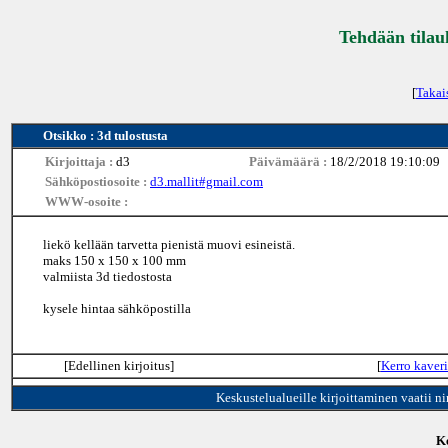
Tehdään tilau
[
Takai
Otsikko : 3d tulostusta
Kirjoittaja :
d3
Päivämäärä :
18/2/2018 19:10:09
Sähköpostiosoite :
d3.mallit#gmail.com
WWW-osoite :
liekö kellään tarvetta pienistä muovi esineistä.
maks 150 x 150 x 100 mm
valmiista 3d tiedostosta
kysele hintaa sähköpostilla
[Edellinen kirjoitus]
[
Kerro kaveri
Keskustelualueille kirjoittaminen vaatii n
Ke