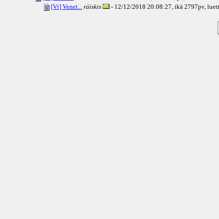
[Vt] Venet...
räiskis
- 12/12/2018 20:08:27, ikä
2797pv
, lue