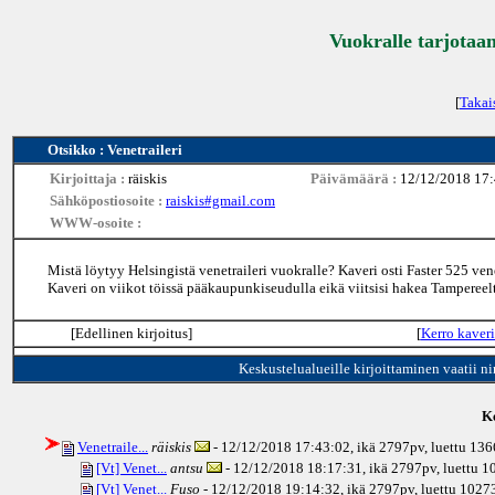
Vuokralle tarjotaan
[
Takai
Otsikko : Venetraileri
Kirjoittaja :
räiskis
Päivämäärä :
12/12/2018 17
Sähköpostiosoite :
raiskis#gmail.com
WWW-osoite :
Mistä löytyy Helsingistä venetraileri vuokralle? Kaveri osti Faster 525 vene
Kaveri on viikot töissä pääkaupunkiseudulla eikä viitsisi hakea Tamperee
[Edellinen kirjoitus]
[
Kerro kaveri
Keskustelualueille kirjoittaminen vaatii n
Ke
Venetraile...
räiskis
- 12/12/2018 17:43:02, ikä
2797pv
, luettu 13
[Vt] Venet...
antsu
- 12/12/2018 18:17:31, ikä
2797pv
, luettu 
[Vt] Venet...
Fuso
- 12/12/2018 19:14:32, ikä
2797pv
, luettu 1027