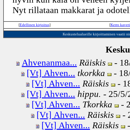
Nyt rillataan makkarat ja odote
[
Edellinen kirjoitus
]
[
Kerro kaveri
Keskustelualueille kirjoittaminen vaatii n
Keskus
Ahvenanmaa...
Räiskis
- 18
[Vt] Ahven...
tkorkka
- 18
[Vt] Ahven...
Räiskis
- 1
[Vt] Ahven...
hippu.
- 25/5/
[Vt] Ahven...
Tkorkka
- 
[Vt] Ahven...
Räiskis
- 
[Vt] Ahven...
Räiskis
-