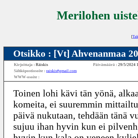
Merilohen uiste
[
Tak
Otsikko : [Vt] Ahvenanmaa 2
Kirjoittaja :
Räiskis
Päivämäärä :
29/5/2024 
Sähköpostiosoite :
raiskis#gmail.com
WWW-osoite :
Toinen lohi kävi tän yönä, alka
komeita, ei suuremmin mittailtu
päivä nukutaan, tehdään tänä vuo
sujuu ihan hyvin kun ei pilvenh
hyvin kun kala on veneen kyljel