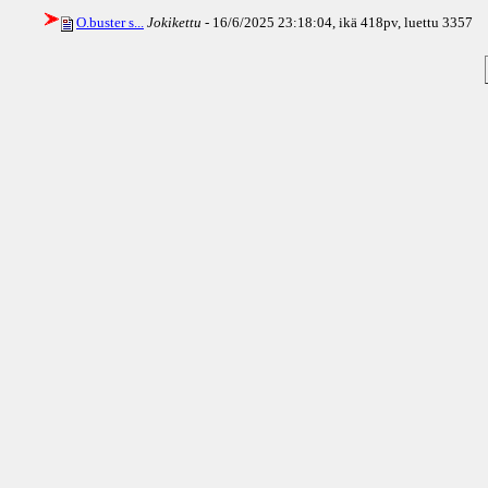
O.buster s...
Jokikettu
- 16/6/2025 23:18:04, ikä
418pv
, luettu 3357