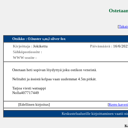
Ostetaan
[
Takai
Otsikko : O.buster s,m,l silver fox
Kirjoittaja :
Jokikettu
Päivämäärä :
16/6/202
Sähköpostiosoite :
WWW-osoite :
Ostetaan heti sopivan löydyttyä joku ostikon veneistä.
Nelitahti ja ässistä kelpaa vaan uudemmat 4.5m pitkät.
Tarjoa viesti watsappi
Nolla407717449
[Edellinen kirjoitus]
[
Kerro kaveri
Keskustelualueille kirjoittaminen vaatii n
Ke