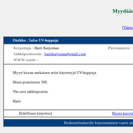
Myydään 
[
Takai
Otsikko : Salsa UV-huppuja
Kirjoittaja :
Harri Kaijomaa
Päivämäärä :
Sähköpostiosoite :
harrikaijomaa#gmail.com
WWW-osoite :
Myyn kuvan mukaisen setin käytettyjä UV-huppuja.
Hinta posteineen 50€.
Yht.otot sähköpostiin.
Harri
[Edellinen kirjoitus]
[
Kerro kaveri
Keskustelualueille kirjoittaminen vaatii n