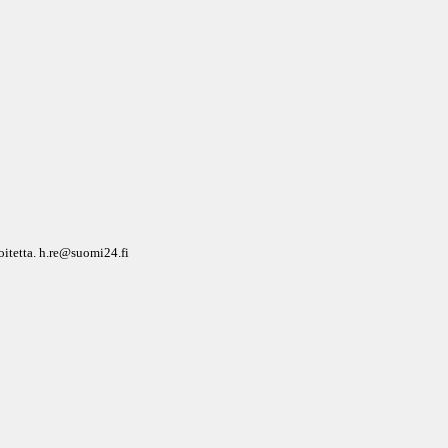
soitetta. h.re@suomi24.fi