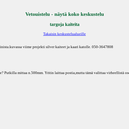
Vetouistelu - näytä koko keskustelu
targoja kaiteita
Takaisin keskustelualueille
nista.kuvassa viime projekti silver kaiteet ja kaari katolle. 050-3647808
e? Putkilla mittaa n.500mm. Yritin laittaa postia,mutta tämä valittaa virheellistä o