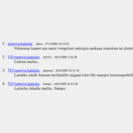
1.
targoja kaiteita
jukos - 27/3/2009 10:24:16
Valmistan kaaret sun muut vempeleet mittojen mukaan rosterista tai alumii
2.
[Vt] targoja kaiteita
p32211 - 30/3/2009 5:56:39
Laitoin mailia...
3.
[Vt] targoja kaiteita
peijooni - 20/6/2009 20:11:53
Laitatko mulle hinnan tuollaisille targaan tuleville narujen korotusputkill
4.
[Vt] targoja kaiteita
Sampo - 19/9/2009 16:15:29
Laittelin Juhalle mailia. -Sampo