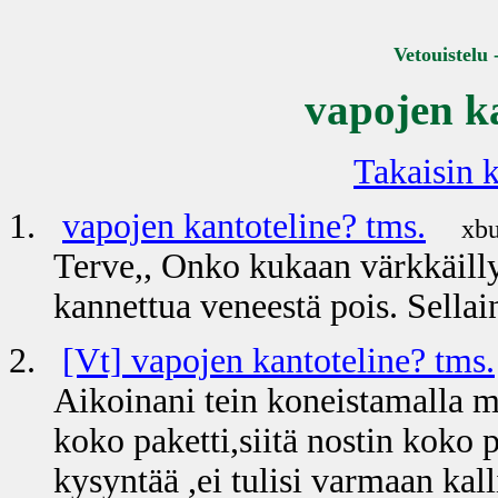
Vetouistelu 
vapojen ka
Takaisin k
1.
vapojen kantoteline? tms.
xbu
Terve,, Onko kukaan värkkäillyt 
kannettua veneestä pois. Sellai
2.
[Vt] vapojen kantoteline? tms.
Aikoinani tein koneistamalla m
koko paketti,siitä nostin koko p
kysyntää ,ei tulisi varmaan kal