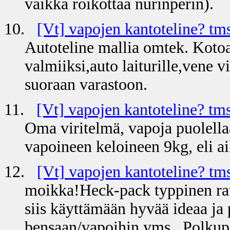
vaikka roikottaa nurinperin).
10.
[Vt] vapojen kantoteline? tm
Autoteline mallia omtek. Koto
valmiiksi,auto laiturille,vene 
suoraan varastoon.
11.
[Vt] vapojen kantoteline? tms
Oma viritelmä, vapoja puolella
vapoineen keloineen 9kg, eli a
12.
[Vt] vapojen kantoteline? tm
moikka!Heck-pack typpinen ra
siis käyttämään hyvää ideaa ja p
bensaan/vapoihin yms...Polkupy