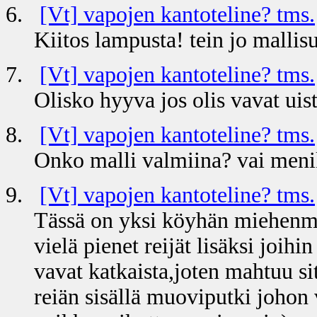
6.
[Vt] vapojen kantoteline? tms.
Kiitos lampusta! tein jo mallisu
7.
[Vt] vapojen kantoteline? tms.
Olisko hyyva jos olis vavat ui
8.
[Vt] vapojen kantoteline? tms.
Onko malli valmiina? vai meni
9.
[Vt] vapojen kantoteline? tms.
Tässä on yksi köyhän miehenma
vielä pienet reijät lisäksi joihi
vavat katkaista,joten mahtuu si
reiän sisällä muoviputki johon