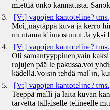
miettiä onko kannatusta. Sanok
3.
[Vt] vapojen kantoteline? tms.
Moi,,näytäppä kuva ja kerro hin
muutama kiinnostunut Ja yksi 
4.
[Vt] vapojen kantoteline? tms.
Oli samantyyppinen,vain kaksi 
rojujen päälle pakussa.voi yhdi
kädellä.Voisin tehdä mallin, k
5.
[Vt] vapojen kantoteline? tms.
Teeppä malli ja laita kuvan ka
tarvetta tällaiselle telineelle mu