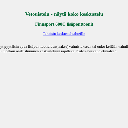
Vetouistelu - näytä koko keskustelu
Finnsport 600C lisäponttoonit
Takaisin keskustelualueille
Nyt pyytäisin apua lisäponttooneiden(taakse) valmistukseen tai onko kellään valmi
li tuolloin osallistuminen keskusteluun rajallista. Kiitos avusta jo etukäteen.