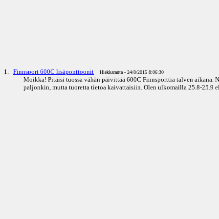
1.
Finnsport 600C lisäponttoonit
Hiekkaranta - 24/8/2015 8:06:30
Moikka! Pitäisi tuossa vähän päivittää 600C Finnsporttia talven aikana. 
paljonkin, mutta tuoretta tietoa kaivattaisiin. Olen ulkomailla 25.8-25.9 e