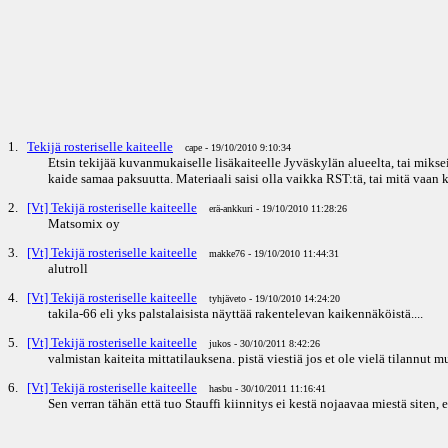
1.
Tekijä rosteriselle kaiteelle
cape - 19/10/2010 9:10:34
Etsin tekijää kuvanmukaiselle lisäkaiteelle Jyväskylän alueelta, tai miks
kaide samaa paksuutta. Materiaali saisi olla vaikka RST:tä, tai mitä vaan
2.
[Vt] Tekijä rosteriselle kaiteelle
erä-ankkuri - 19/10/2010 11:28:26
Matsomix oy
3.
[Vt] Tekijä rosteriselle kaiteelle
makke76 - 19/10/2010 11:44:31
alutroll
4.
[Vt] Tekijä rosteriselle kaiteelle
tyhjäveto - 19/10/2010 14:24:20
takila-66 eli yks palstalaisista näyttää rakentelevan kaikennäköistä....
5.
[Vt] Tekijä rosteriselle kaiteelle
jukos - 30/10/2011 8:42:26
valmistan kaiteita mittatilauksena. pistä viestiä jos et ole vielä tilannut m
6.
[Vt] Tekijä rosteriselle kaiteelle
hasbu - 30/10/2011 11:16:41
Sen verran tähän että tuo Stauffi kiinnitys ei kestä nojaavaa miestä siten, 