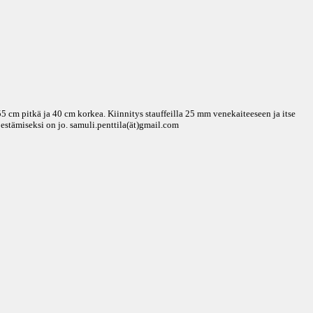
5 cm pitkä ja 40 cm korkea. Kiinnitys stauffeilla 25 mm venekaiteeseen ja itse
estämiseksi on jo. samuli.penttila(ät)gmail.com