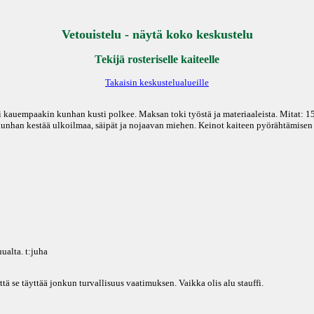
Vetouistelu - näytä koko keskustelu
Tekijä rosteriselle kaiteelle
Takaisin keskustelualueille
ei kauempaakin kunhan kusti polkee. Maksan toki työstä ja materiaaleista. Mitat: 15
 kunhan kestää ulkoilmaa, säipät ja nojaavan miehen. Keinot kaiteen pyörähtämisen 
uualta. t:juha
että se täyttää jonkun turvallisuus vaatimuksen. Vaikka olis alu stauffi.