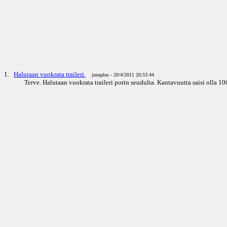
1.
Halutaan vuokrata traileri.
jusuplus - 20/4/2011 20:53:44
Terve. Halutaan vuokrata traileri porin seudulta. Kantavuutta saisi olla 1