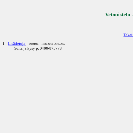
Vetouistelu 
Takai
1.
Lisätietoja
Inarifani - 13/8/2011 23:55:55
Soita ja kysy p. 0400-875778