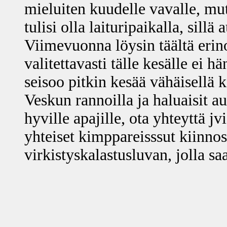
mieluiten kuudelle vavalle, mut
tulisi olla laituripaikalla, sill
Viimevuonna löysin täältä erin
valitettavasti tälle kesälle ei 
seisoo pitkin kesää vähäisellä k
Veskun rannoilla ja haluaisit 
hyville apajille, ota yhteyttä 
yhteiset kimppareisssut kiinno
virkistyskalastusluvan, jolla s