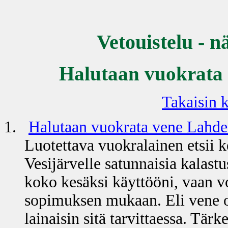
Vetouistelu - n
Halutaan vuokrata 
Takaisin k
1.
Halutaan vuokrata vene Lahden
Luotettava vuokralainen etsii 
Vesijärvelle satunnaisia kalastu
koko kesäksi käyttööni, vaan vo
sopimuksen mukaan. Eli vene ol
lainaisin sitä tarvittaessa. Tär