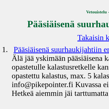
Vetouistelu 
Pääsiäisenä suurhau
Takaisin k
1.
Pääsiäisenä suurhaukijahtiin e
Älä jää yskimään pääsiäisena k
opastetulle kalastusretkelle ka
opastettu kalastus, max. 5 kala
info@pikepointer.fi Kuvassa eil
Hetkeä aiemmin jäi tarttumatta