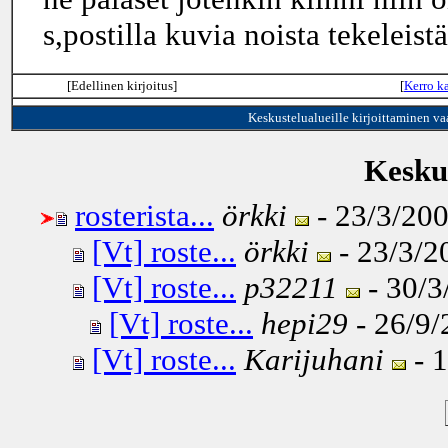
s,postilla kuvia noista tekele
[Edellinen kirjoitus]
[
Kerro ka
Keskustelualueille kirjoittaminen va
Keskus
rosterista...
örkki
- 23/3/200
[Vt] roste...
örkki
- 23/3/2
[Vt] roste...
p32211
- 30/3
[Vt] roste...
hepi29
- 26/9/
[Vt] roste...
Karijuhani
- 1