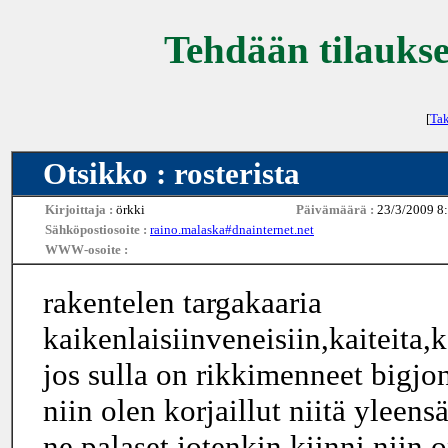
Tehdään tilaukse
[
Tak
Otsikko : rosterista
Kirjoittaja :
örkki
Päivämäärä :
23/3/2009 8
Sähköpostiosoite :
raino.malaska#dnainternet.net
WWW-osoite :
rakentelen targakaaria
kaikenlaisiinveneisiin,kaiteita,
jos sulla on rikkimenneet bigjo
niin olen korjaillut niitä yleen
ne palaset jotenkin kiinni niin o