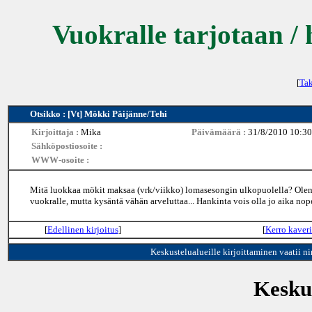
Vuokralle tarjotaan / 
[
Tak
Otsikko : [Vt] Mökki Päijänne/Tehi
Kirjoittaja :
Mika
Päivämäärä :
31/8/2010 10:30
Sähköpostiosoite :
WWW-osoite :
Mitä luokkaa mökit maksaa (vrk/viikko) lomasesongin ulkopuolella? Olen h
vuokralle, mutta kysäntä vähän arveluttaa... Hankinta vois olla jo aika nope
[
Edellinen kirjoitus
]
[
Kerro kaveri
Keskustelualueille kirjoittaminen vaatii n
Keskus