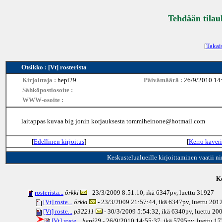
Tehdään tilau
[
Takai
Otsikko : [Vt] rosterista
Kirjoittaja :
hepi29
Päivämäärä :
26/9/2010 14
Sähköpostiosoite :
WWW-osoite :
laitappas kuvaa big jonin korjauksesta tommiheinone@hotmail.com
[
Edellinen kirjoitus
]
[
Kerro kaveri
Keskustelualueille kirjoittaminen vaatii n
Ke
rosterista...
örkki
- 23/3/2009 8:51:10, ikä
6347pv
, luettu 31927
[Vt] roste...
örkki
- 23/3/2009 21:57:44, ikä
6347pv
, luettu 201
[Vt] roste...
p32211
- 30/3/2009 5:54:32, ikä
6340pv
, luettu 20
[Vt] roste...
hepi29
- 26/9/2010 14:55:37, ikä
5795pv
, luettu 1