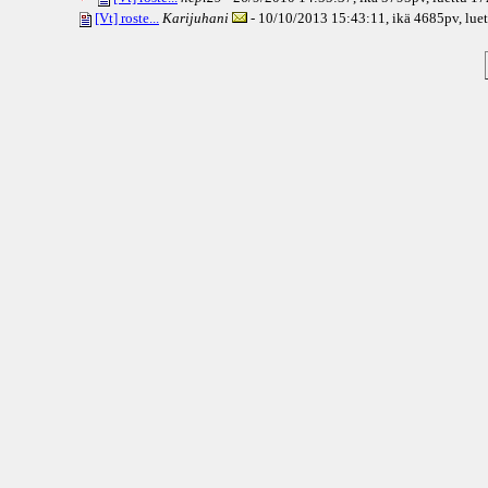
[Vt] roste...
Karijuhani
- 10/10/2013 15:43:11, ikä
4685pv
, lu