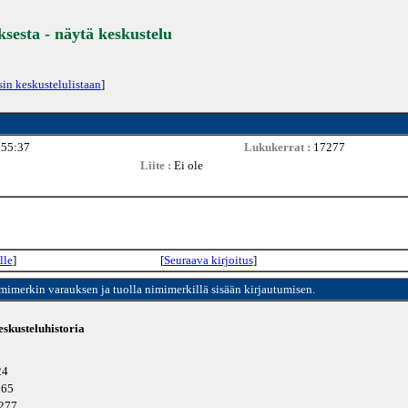
ksesta - näytä keskustelu
sin keskustelulistaan
]
:55:37
Lukukerrat :
17277
Liite :
Ei ole
lle
]
[
Seuraava kirjoitus
]
imimerkin varauksen ja tuolla nimimerkillä sisään kirjautumisen.
skusteluhistoria
24
065
7277