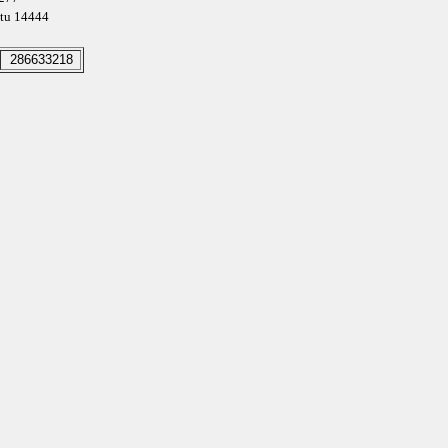
ettu 14444
286633218