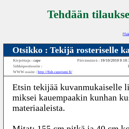
Tehdään tilaukse
[
Tak
Otsikko : Tekijä rosteriselle ka
Kirjoittaja :
cape
Päivämäärä :
19/10/2010 9:10:
Sähköpostiosoite :
WWW-osoite :
http://fish.capeismi.fi/
Etsin tekijää kuvanmukaiselle li
miksei kauempaakin kunhan kust
materiaaleista.
Mitat: 155 cm pitkä ja 40 cm ko