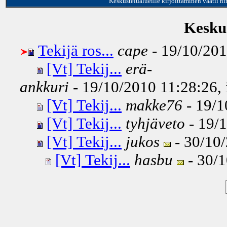
Keskustelualueille kirjoittaminen vaatii n
Keskus
Tekijä ros...
cape
- 19/10/201
[Vt] Tekij...
erä-
ankkuri
- 19/10/2010 11:28:26, 
[Vt] Tekij...
makke76
- 19/1
[Vt] Tekij...
tyhjäveto
- 19/1
[Vt] Tekij...
jukos
- 30/10/
[Vt] Tekij...
hasbu
- 30/1