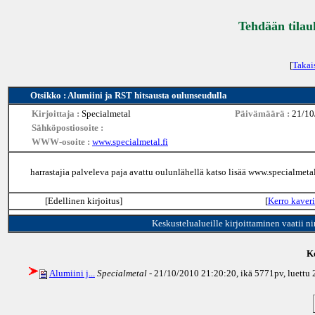
Tehdään tilau
[
Takai
Otsikko : Alumiini ja RST hitsausta oulunseudulla
Kirjoittaja :
Specialmetal
Päivämäärä :
21/10
Sähköpostiosoite :
WWW-osoite :
www.specialmetal.fi
harrastajia palveleva paja avattu oulunlähellä katso lisää www.specialmetal
[Edellinen kirjoitus]
[
Kerro kaveri
Keskustelualueille kirjoittaminen vaatii n
Ke
Alumiini j...
Specialmetal
- 21/10/2010 21:20:20, ikä
5771pv
, luettu