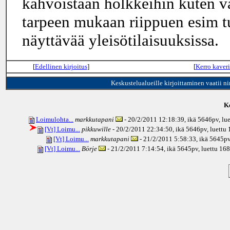
kahvoistaan holkkeihin kuten va
tarpeen mukaan riippuen esim t
näyttävää yleisötilaisuuksissa.
[
Edellinen kirjoitus
]
[
Kerro kaveri
Keskustelualueille kirjoittaminen vaatii n
Ke
Loimulohta...
markkutapani
- 20/2/2011 12:18:39, ikä
5646pv
, lu
[Vt] Loimu...
pikkuwille
- 20/2/2011 22:34:50, ikä
5646pv
, luettu
[Vt] Loimu...
markkutapani
- 21/2/2011 5:58:33, ikä
5645p
[Vt] Loimu...
Börje
- 21/2/2011 7:14:54, ikä
5645pv
, luettu 16