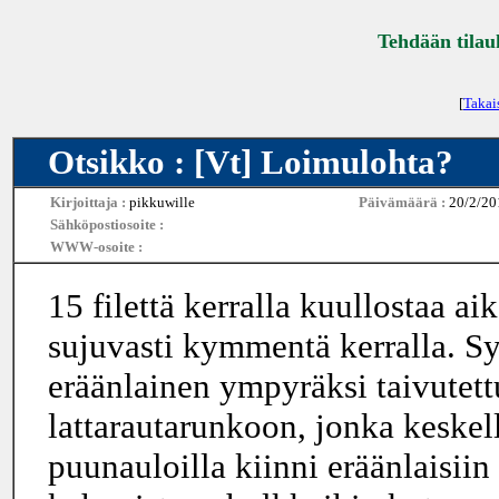
Tehdään tilau
[
Takai
Otsikko : [Vt] Loimulohta?
Kirjoittaja :
pikkuwille
Päivämäärä :
20/2/20
Sähköpostiosoite :
WWW-osoite :
15 filettä kerralla kuullostaa ai
sujuvasti kymmentä kerralla. S
eräänlainen ympyräksi taivutettu
lattarautarunkoon, jonka keskel
puunauloilla kiinni eräänlaisiin