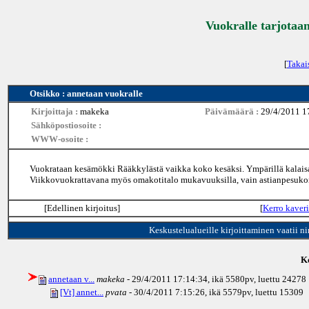
Vuokralle tarjotaan
[
Takai
Otsikko : annetaan vuokralle
Kirjoittaja :
makeka
Päivämäärä :
29/4/2011 1
Sähköpostiosoite :
WWW-osoite :
Vuokrataan kesämökki Rääkkylästä vaikka koko kesäksi. Ympärillä kalaisat
Viikkovuokrattavana myös omakotitalo mukavuuksilla, vain astianpesuko
[Edellinen kirjoitus]
[
Kerro kaveri
Keskustelualueille kirjoittaminen vaatii n
Ke
annetaan v...
makeka
- 29/4/2011 17:14:34, ikä
5580pv
, luettu 24278
[Vt] annet...
pvata
- 30/4/2011 7:15:26, ikä
5579pv
, luettu 15309