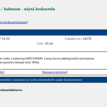
 / halutaan - näytä keskustelu
sin keskustelulistaan
]
7:14:34
Lukukerrat :
24278
Liite :
Ei ole
 vedet. Lisätietoja 0405328496. Laitan kuvia sähköpostilla tarvittaessa.
ne puuttuu rantaan noin 300m.
lle
]
[
Seuraava kirjoitus
]
imimerkin varauksen ja tuolla nimimerkillä sisään kirjautumisen.
skusteluhistoria