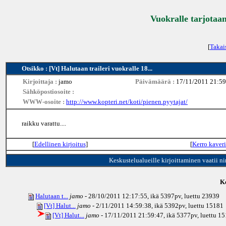
Vuokralle tarjotaan
[
Takai
Otsikko : [Vt] Halutaan traileri vuokralle 18...
Kirjoittaja :
jamo
Päivämäärä :
17/11/2011 21:59
Sähköpostiosoite :
WWW-osoite :
http://www.kopteri.net/koti/pienen.pyytajat/
raikku varattu....
[
Edellinen kirjoitus
]
[
Kerro kaveri
Keskustelualueille kirjoittaminen vaatii n
Ke
Halutaan t...
jamo
- 28/10/2011 12:17:55, ikä
5397pv
, luettu 23939
[Vt] Halut...
jamo
- 2/11/2011 14:59:38, ikä
5392pv
, luettu 15181
[Vt] Halut...
jamo
- 17/11/2011 21:59:47, ikä
5377pv
, luettu 1