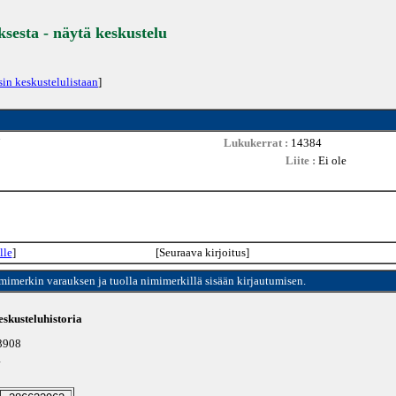
ksesta - näytä keskustelu
sin keskustelulistaan
]
7
Lukukerrat :
14384
Liite :
Ei ole
lle
]
[Seuraava kirjoitus]
imimerkin varauksen ja tuolla nimimerkillä sisään kirjautumisen.
skusteluhistoria
23908
4