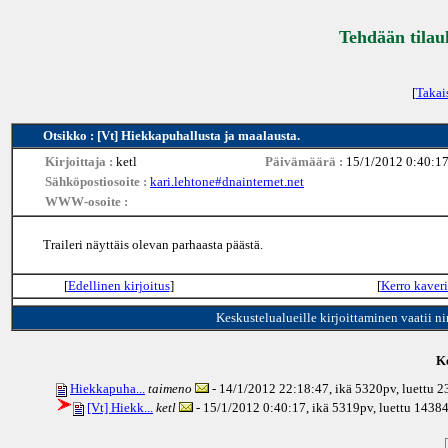
Tehdään tilau
[
Takai
Otsikko : [Vt] Hiekkapuhallusta ja maalausta.
Kirjoittaja :
ketl
Päivämäärä :
15/1/2012 0:40:1
Sähköpostiosoite :
kari.lehtone#dnainternet.net
WWW-osoite :
Traileri näyttäis olevan parhaasta päästä.
[
Edellinen kirjoitus
]
[
Kerro kaveri
Keskustelualueille kirjoittaminen vaatii n
Ke
Hiekkapuha...
taimeno
- 14/1/2012 22:18:47, ikä
5320pv
, luettu 
[Vt] Hiekk...
ketl
- 15/1/2012 0:40:17, ikä
5319pv
, luettu 1438