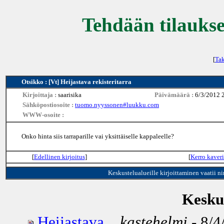
Tehdään tilaukse
[
Tak
Otsikko : [Vt] Heijastava rekisteritarra
Kirjoittaja :
saarisika
Päivämäärä :
6/3/2012 
Sähköpostiosoite :
tuomo.nyyssonen#luukku.com
WWW-osoite :
Onko hinta siis tarraparille vai yksittäiselle kappaleelle?
[
Edellinen kirjoitus
]
[
Kerro kaveri
Keskustelualueille kirjoittaminen vaatii n
Keskus
Heijastava...
kastehelmi
- 8/4