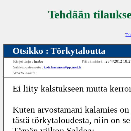
Tehdään tilaukse
[
Tak
Otsikko : Törkytaloutta
Kirjoittaja :
hasbu
Päivämäärä :
28/4/2012 18:2
Sähköpostiosoite :
koti.hassinen#pp.inet.fi
WWW-osoite :
Ei liity kalstukseen mutta kerron
Kuten arvostamani kalamies on jo
tästä törkytaloudesta, niin on s
Tämän viikon Saldoa: