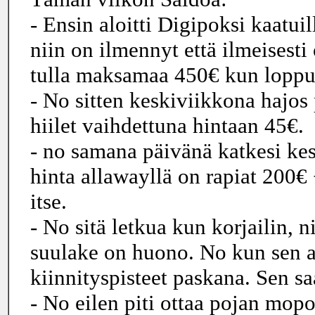
- Ensin aloitti Digipoksi kaatuil
niin on ilmennyt että ilmeisesti
tulla maksamaa 450€ kun loppu
- No sitten keskiviikkona hajos
hiilet vaihdettuna hintaan 45€.
- no samana päivänä katkesi k
hinta allawayllä on rapiat 200€ 
itse.
- No sitä letkua kun korjailin, n
suulake on huono. No kun sen av
kiinnityspisteet paskana. Sen s
- No eilen piti ottaa pojan mopo