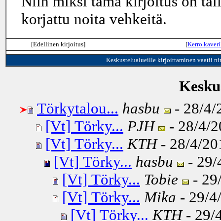
Niin miksi tämä kirjoitus on täl
korjattu noita vehkeitä.
[Edellinen kirjoitus]
[
Kerro kaveri
Keskustelualueille kirjoittaminen vaatii n
Keskus
Törkytalou...
hasbu
- 28/4/
[Vt] Törky...
PJH
- 28/4/2
[Vt] Törky...
KTH
- 28/4/20
[Vt] Törky...
hasbu
- 29/
[Vt] Törky...
Tobie
- 29
[Vt] Törky...
Mika
- 29/4
[Vt] Törky...
KTH
- 29/