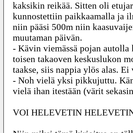
kaksikin reikää. Sitten oli etuj
kunnostettiin paikkaamalla ja i
niin pääsi 500m niin kaasuvaije
muutaman päivän.
- Kävin viemässä pojan autolla k
toisen takaoven keskuslukon moo
taakse, siis nappia ylös alas. Ei
- Noh vielä yksi pikkujuttu. Kä
vielä ihan itestään (värit sekasin
VOI HELEVETIN HELEVETIN H