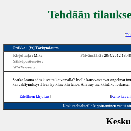
Tehdään tilaukse
[
Tak
Otsikko : [Vt] Törkytaloutta
Kirjoittaja :
Mika
Päivämäärä :
29/4/2012 13:48
Sähköpostiosoite :
WWW-osoite :
Saatko laatua edes kuvetta kaivamalla? Itsellä kans vastaavat ongelmat imuri
kahvakäynnistystä kun kytkimetkin lahos. Allaway merkkinä ko roskassa.
[
Edellinen kirjoitus
]
[
Kerro kaveri
Keskustelualueille kirjoittaminen vaatii n
Keskus