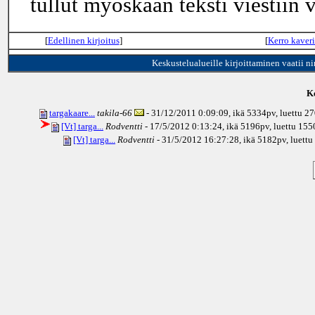
tullut myöskään teksti viestiin v
[
Edellinen kirjoitus
]
[
Kerro kaveri
Keskustelualueille kirjoittaminen vaatii n
Ke
targakaare...
takila-66
- 31/12/2011 0:09:09, ikä
5334pv
, luettu 2
[Vt] targa...
Rodventti
- 17/5/2012 0:13:24, ikä
5196pv
, luettu 15
[Vt] targa...
Rodventti
- 31/5/2012 16:27:28, ikä
5182pv
, luett