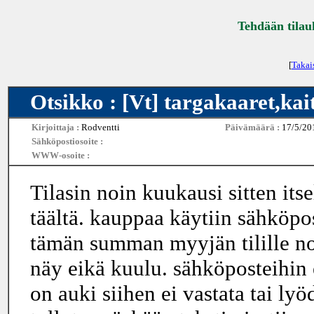
Tehdään tilau
[
Takai
Otsikko : [Vt] targakaaret,kait
Kirjoittaja :
Rodventti
Päivämäärä :
17/5/20
Sähköpostiosoite :
WWW-osoite :
Tilasin noin kuukausi sitten its
täältä. kauppaa käytiin sähköpos
tämän summan myyjän tilille noin
näy eikä kuulu. sähköposteihin e
on auki siihen ei vastata tai lyö