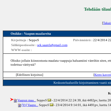
Tehdään tilau
[
Takai
Otsikko : Vaapun maalareita
Kirjoittaja :
SeppoS
Päivämäärä :
22/4/2014 2
Sähköpostiosoite :
sek.saarela#gmail.com
WWW-osoite :
Olisiko jollain kiinnostusta maalata vaappuja haluamiini väreihin siten, e
todettua väritystä?
[Edellinen kirjoitus]
[
Kerro kaveri
Keskustelualueille kirjoittaminen vaatii n
Ke
Vaapun maa...
SeppoS
- 22/4/2014 22:24:39, ikä
4492pv
, luettu 2
[Vt] Vaapu...
SeppoS
- 23/4/2014 9:14:01, ikä
4491pv
, luettu 