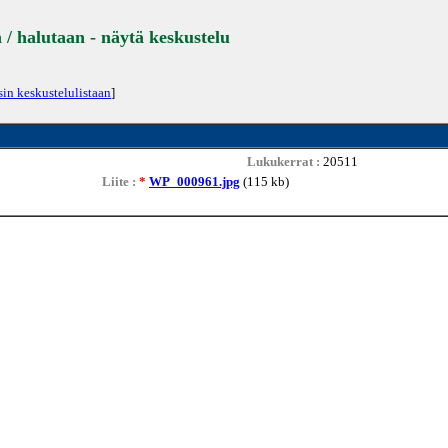
 / halutaan - näytä keskustelu
sin keskustelulistaan
]
Lukukerrat :
20511
Liite :
*
WP_000961.jpg
(115 kb)