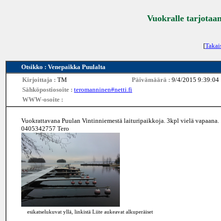
Vuokralle tarjotaan
[
Takai
Otsikko : Venepaikka Puulalta
Kirjoittaja :
TM
Päivämäärä :
9/4/2015 9:39:04
Sähköpostiosoite :
teromanninen#netti.fi
WWW-osoite :
Vuokrattavana Puulan Vintinniemestä laituripaikkoja. 3kpl vielä vapaana.
0405342757 Tero
esikatselukuvat yllä, linkistä Liite aukeavat alkuperäiset