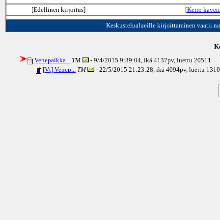
[Edellinen kirjoitus]
[
Kerro kaveri
Keskustelualueille kirjoittaminen vaatii n
Ke
Venepaikka...
TM
- 9/4/2015 9:39:04, ikä
4137pv
, luettu 20511
[Vt] Venep...
TM
- 22/5/2015 21:23:28, ikä
4094pv
, luettu 131