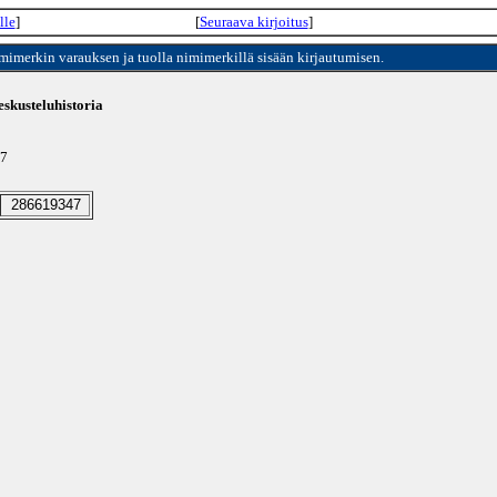
lle
]
[
Seuraava kirjoitus
]
imimerkin varauksen ja tuolla nimimerkillä sisään kirjautumisen.
skusteluhistoria
07
286619347