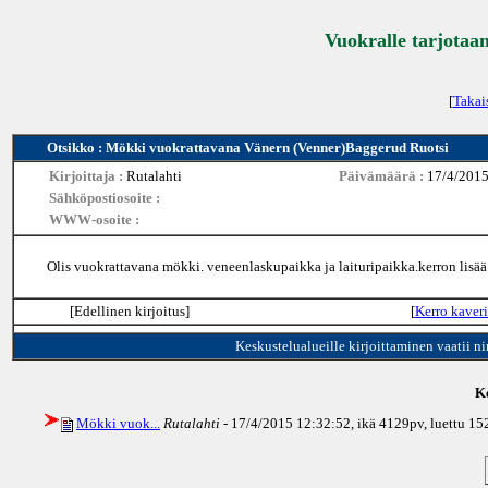
Vuokralle tarjotaan
[
Takai
Otsikko : Mökki vuokrattavana Vänern (Venner)Baggerud Ruotsi
Kirjoittaja :
Rutalahti
Päivämäärä :
17/4/2015
Sähköpostiosoite :
WWW-osoite :
Olis vuokrattavana mökki. veneenlaskupaikka ja laituripaikka.kerron lis
[Edellinen kirjoitus]
[
Kerro kaveri
Keskustelualueille kirjoittaminen vaatii n
Ke
Mökki vuok...
Rutalahti
- 17/4/2015 12:32:52, ikä
4129pv
, luettu 1