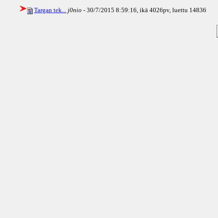
Targan tek...
j0nio
- 30/7/2015 8:59:16, ikä
4026pv
, luettu 14836