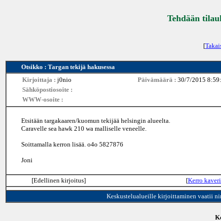
Tehdään tilau
[
Takai
Otsikko : Targan tekijä hakusessa
Kirjoittaja :
j0nio
Päivämäärä :
30/7/2015 8:59
Sähköpostiosoite :
WWW-osoite :
Etsitään targakaaren/kuomun tekijää helsingin alueelta.
Caravelle sea hawk 210 wa malliselle veneelle.
Soittamalla kerron lisää. o4o 5827876
Joni
[Edellinen kirjoitus]
[
Kerro kaveri
Keskustelualueille kirjoittaminen vaatii n
Ke