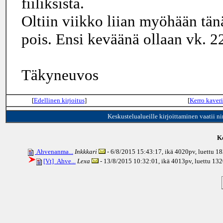
fiiliksistä.
Oltiin viikko liian myöhään tän
pois. Ensi keväänä ollaan vk. 2
Täkyneuvos
[
Edellinen kirjoitus
]
[
Kerro kaveri
Keskustelualueille kirjoittaminen vaatii n
Ke
Ahvenanma...
Inkkkari
- 6/8/2015 15:43:17, ikä
4020pv
, luettu 1
[Vt] Ahve...
Lexa
- 13/8/2015 10:32:01, ikä
4013pv
, luettu 13