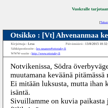
Vuokralle tarjotaan
[
Takai
Otsikko : [Vt] Ahvenanmaa ke
Kirjoittaja :
Lexa
Päivämäärä :
13/8/2015 10:32
Sähköpostiosoite :
leo.rasanen#ottotaky.fi
WWW-osoite :
http://www.ottotaky.fi
Notvikenissa, Södra överbyväg
muutamana keväänä pitämässä m
Ei mitään luksusta, mutta ihan 
isäntä.
Sivuillamme on kuvia paikasta 