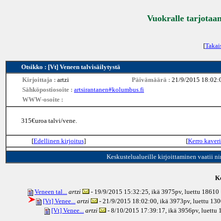
Vuokralle tarjotaan
[
Takai
Otsikko : [Vt] Veneen talvisäilytystä
Kirjoittaja :
artzi
Päivämäärä :
21/9/2015 18:02:
Sähköpostiosoite :
artsirantanen#kolumbus.fi
WWW-osoite :
315€uroa talvi/vene.
[
Edellinen kirjoitus
]
[
Kerro kaveri
Keskustelualueille kirjoittaminen vaatii n
Ke
Veneen tal...
artzi
- 19/9/2015 15:32:25, ikä
3975pv
, luettu 18610
[Vt] Venee...
artzi
- 21/9/2015 18:02:00, ikä
3973pv
, luettu 13
[Vt] Venee...
artzi
- 8/10/2015 17:39:17, ikä
3956pv
, luettu