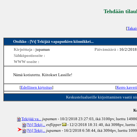
Tehdään tilau
[
Takai
Otsikko : [Vt] Tekijää vapaputkien kiinnikkei...
Kirjoittaja :
jupaman
Päivämäärä :
16/2/2018
Sähköpostiosoite :
WWW-osoite :
Nämä kotiutettu. Kiitokset Lassille!
[
Edellinen kirjoitus
]
[
Kerro kaveri
Keskustelualueille kirjoittaminen vaatii n
Ke
Tekijää va...
jupaman
- 10/2/2018 23:27:03, ikä
3100pv
, luettu 1498
[Vt] Tekij...
exflipper
- 12/2/2018 18:31:40, ikä
3098pv
, luettu
[Vt] Tekij...
jupaman
- 16/2/2018 6:58:44, ikä
3094pv
, luettu 109