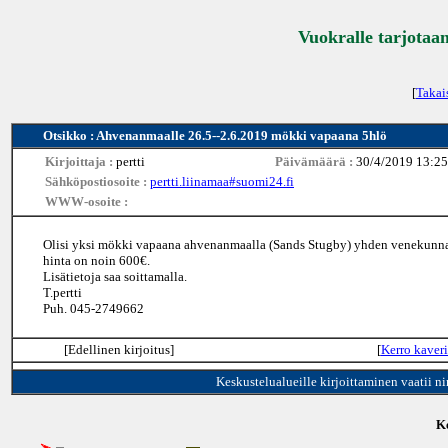
Vuokralle tarjotaan
[
Takai
Otsikko : Ahvenanmaalle 26.5--2.6.2019 mökki vapaana 5hlö
Kirjoittaja :
pertti
Päivämäärä :
30/4/2019 13:25
Sähköpostiosoite :
pertti.liinamaa#suomi24.fi
WWW-osoite :
Olisi yksi mökki vapaana ahvenanmaalla (Sands Stugby) yhden venekunnan p
hinta on noin 600€.
Lisätietoja saa soittamalla.
T.pertti
Puh. 045-2749662
[Edellinen kirjoitus]
[
Kerro kaveri
Keskustelualueille kirjoittaminen vaatii n
Ke