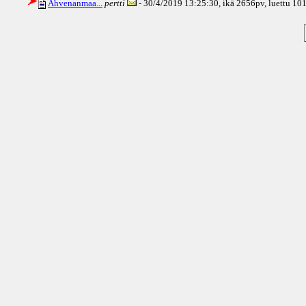
Ahvenanmaa...
pertti
- 30/4/2019 13:25:30, ikä
2656pv
, luettu 10