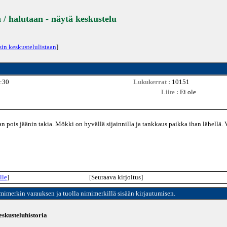
 / halutaan - näytä keskustelu
sin keskustelulistaan
]
:30
Lukukerrat :
10151
Liite :
Ei ole
ois jäänin takia. Mökki on hyvällä sijainnilla ja tankkaus paikka ihan lähellä. 
lle
]
[Seuraava kirjoitus]
imimerkin varauksen ja tuolla nimimerkillä sisään kirjautumisen.
skusteluhistoria