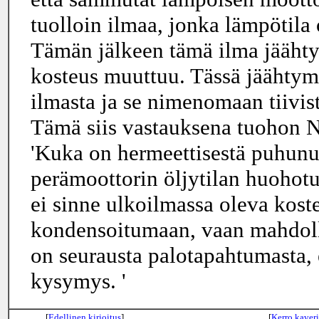
tuolloin ilmaa, jonka lämpötila 
Tämän jälkeen tämä ilma jäähty
kosteus muuttuu. Tässä jäähtymi
ilmasta ja se nimenomaan tiivist
Tämä siis vastauksena tuohon
'Kuka on hermeettisestä puhunu
perämoottorin öljytilan huohotus
ei sinne ulkoilmassa oleva kost
kondensoitumaan, vaan mahdoll
on seurausta palotapahtumasta, 
kysymys. '
[
Edellinen kirjoitus
]
[
Kerro kaveri