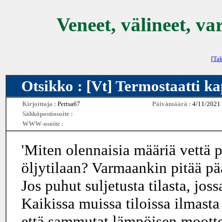
Veneet, välineet, va
[
Tak
Otsikko : [Vt] Termostaatti k
Kirjoittaja :
Pertsa67
Päivämäärä :
4/11/2021
Sähköpostiosoite :
WWW-osoite :
'Miten olennaisia määriä vettä
öljytilaan? Varmaankin pitää pä
Jos puhut suljetusta tilasta, jos
Kaikissa muissa tiloissa ilmasta 
että sammutat lämpöisen mootto