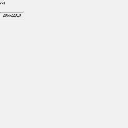
3650
286622318