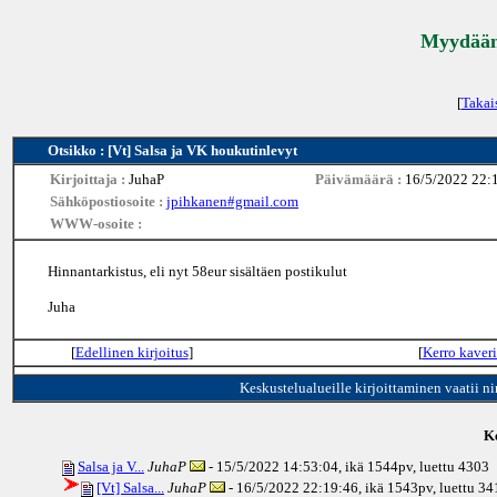
Myydään 
[
Takai
Otsikko : [Vt] Salsa ja VK houkutinlevyt
Kirjoittaja :
JuhaP
Päivämäärä :
16/5/2022 22:
Sähköpostiosoite :
jpihkanen#gmail.com
WWW-osoite :
Hinnantarkistus, eli nyt 58eur sisältäen postikulut
Juha
[
Edellinen kirjoitus
]
[
Kerro kaveri
Keskustelualueille kirjoittaminen vaatii n
Ke
Salsa ja V...
JuhaP
- 15/5/2022 14:53:04, ikä
1544pv
, luettu 4303
[Vt] Salsa...
JuhaP
- 16/5/2022 22:19:46, ikä
1543pv
, luettu 3