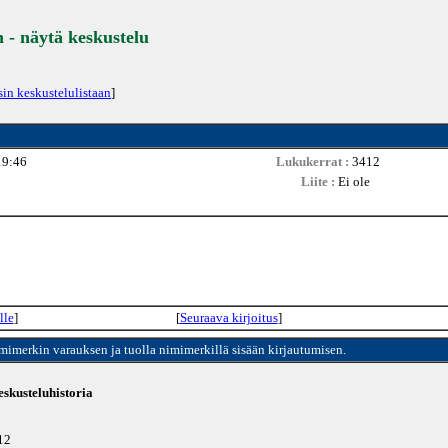
- näytä keskustelu
sin keskustelulistaan
]
19:46
Lukukerrat :
3412
Liite :
Ei ole
lle
]
[
Seuraava kirjoitus
]
imimerkin varauksen ja tuolla nimimerkillä sisään kirjautumisen.
skusteluhistoria
412