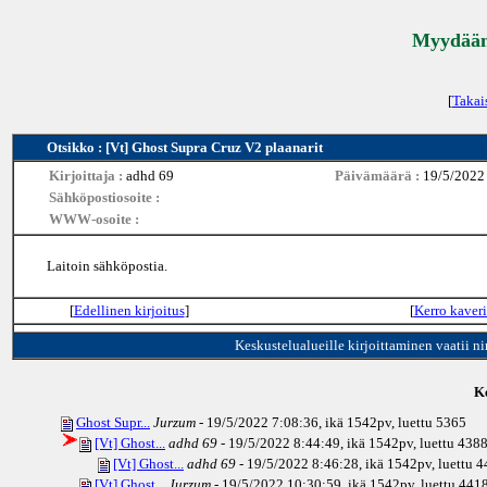
Myydään 
[
Takai
Otsikko : [Vt] Ghost Supra Cruz V2 plaanarit
Kirjoittaja :
adhd 69
Päivämäärä :
19/5/2022
Sähköpostiosoite :
WWW-osoite :
Laitoin sähköpostia.
[
Edellinen kirjoitus
]
[
Kerro kaveri
Keskustelualueille kirjoittaminen vaatii n
Ke
Ghost Supr...
Jurzum
- 19/5/2022 7:08:36, ikä
1542pv
, luettu 5365
[Vt] Ghost...
adhd 69
- 19/5/2022 8:44:49, ikä
1542pv
, luettu 438
[Vt] Ghost...
adhd 69
- 19/5/2022 8:46:28, ikä
1542pv
, luettu 
[Vt] Ghost...
Jurzum
- 19/5/2022 10:30:59, ikä
1542pv
, luettu 441