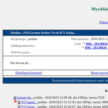
Myydään 
[
Takai
Otsikko : [Vt] Garmin Striker Vivid 4CV kaiku...
Kirjoittaja :
jutikka
Päivämäärä :
20/8/2023 1
Liite :
*
IMG_20230820_
Sähköpostiosoite :
*
IMG_20230820_
WWW-osoite :
Pari kuvaa jäi...
[
Edellinen kirjoitus
]
[
Kerro kaveri
Keskustelualueille kirjoittaminen vaatii n
Ke
Garmin Str...
jutikka
- 20/8/2023 12:09:48, ikä
1083pv
, luettu 3520
[Vt] Garmi...
jutikka
- 20/8/2023 12:12:03, ikä
1083pv
, luettu 306
[Vt] Garmi...
jutikka
- 20/8/2023 19:44:07, ikä
1083pv
, luettu 300