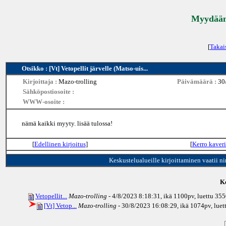
Myydään 
[
Takai
Otsikko : [Vt] Vetopellit järvelle (Matso-uis...
Kirjoittaja :
Mazo-trolling
Päivämäärä :
30
Sähköpostiosoite :
WWW-osoite :
nämä kaikki myyty. lisää tulossa!
[
Edellinen kirjoitus
]
[
Kerro kaveri
Keskustelualueille kirjoittaminen vaatii n
Ke
Vetopellit...
Mazo-trolling
- 4/8/2023 8:18:31, ikä
1100pv
, luettu 35
[Vt] Vetop...
Mazo-trolling
- 30/8/2023 16:08:29, ikä
1074pv
, lue