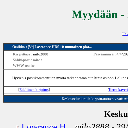
Myydään - 
[
Tak
Otsikko : [Vt] Lowrance HDS 10 tuumainen plot...
Kirjoittaja :
milo2888
Päivämäärä :
4/4/20
Sähköpostiosoite :
WWW-osoite :
Hyvien s-postikommenttien myötä tarkennetaan että hinta osioon 1 oli post
[
Edellinen kirjoitus
]
[
Kerro kaveri
Keskustelualueille kirjoittaminen vaatii n
Keskus
Lowrance H...
milo2888
- 29