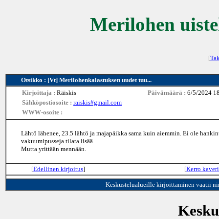
Merilohen uiste
[
Tak
Otsikko : [Vt] Merilohenkalastuksen uudet tuu...
Kirjoittaja :
Räiskis
Päivämäärä :
6/5/2024 1
Sähköpostiosoite :
raiskis#gmail.com
WWW-osoite :
Lähtö lähenee, 23.5 lähtö ja majapäikka sama kuin aiemmin. Ei ole hankinto
vakuumipusseja tilata lisää.
Mutta yrittään mennään.
[
Edellinen kirjoitus
]
[
Kerro kaveri
Keskustelualueille kirjoittaminen vaatii n
Keskus