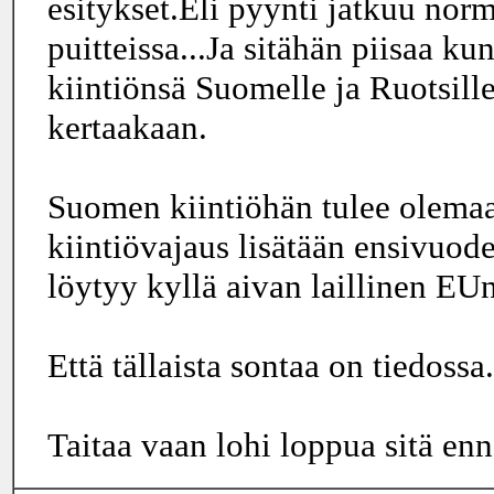
esitykset.Eli pyynti jatkuu norm
puitteissa...Ja sitähän piisaa k
kiintiönsä Suomelle ja Ruotsille
kertaakaan.
Suomen kiintiöhän tulee olema
kiintiövajaus lisätään ensivuo
löytyy kyllä aivan laillinen EU
Että tällaista sontaa on tiedossa.
Taitaa vaan lohi loppua sitä enn