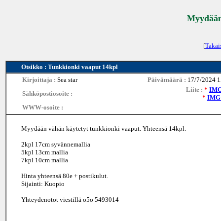
Myydään 
[
Takai
Otsikko : Tunkkionki vaaput 14kpl
Kirjoittaja :
Sea star
Päivämäärä :
17/7/2024 1
Liite :
*
IMG
Sähköpostiosoite :
*
IMG_
WWW-osoite :
Myydään vähän käytetyt tunkkionki vaaput. Yhteensä 14kpl.
2kpl 17cm syvännemallia
5kpl 13cm mallia
7kpl 10cm mallia
Hinta yhteensä 80e + postikulut.
Sijainti: Kuopio
Yhteydenotot viestillä o5o 5493014