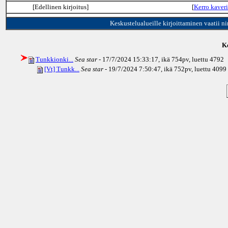
[Edellinen kirjoitus]
[
Kerro kaveri
Keskustelualueille kirjoittaminen vaatii n
Ke
Tunkkionki...
Sea star
- 17/7/2024 15:33:17, ikä
754pv
, luettu 4792
[Vt] Tunkk...
Sea star
- 19/7/2024 7:50:47, ikä
752pv
, luettu 4099