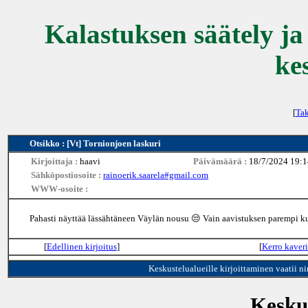
Kalastuksen säätely ja
ke
[
Tak
Otsikko : [Vt] Tornionjoen laskuri
Kirjoittaja :
haavi
Päivämäärä :
18/7/2024 19:1
Sähköpostiosoite :
rainoerik.saarela#gmail.com
WWW-osoite :
Pahasti näyttää lässähtäneen Väylän nousu 😒 Vain aavistuksen parempi k
[
Edellinen kirjoitus
]
[
Kerro kaveri
Keskustelualueille kirjoittaminen vaatii n
Keskus