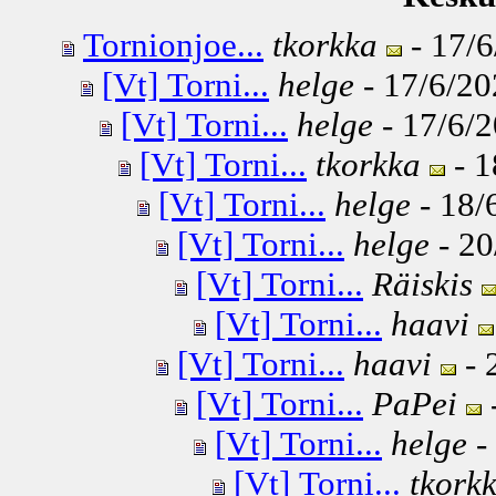
Tornionjoe...
tkorkka
- 17/6
[Vt] Torni...
helge
- 17/6/20
[Vt] Torni...
helge
- 17/6/2
[Vt] Torni...
tkorkka
- 1
[Vt] Torni...
helge
- 18/
[Vt] Torni...
helge
- 20
[Vt] Torni...
Räiskis
[Vt] Torni...
haavi
[Vt] Torni...
haavi
- 
[Vt] Torni...
PaPei
[Vt] Torni...
helge
-
[Vt] Torni...
tkork