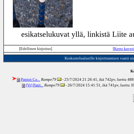
esikatselukuvat yllä, linkistä Liite a
[Edellinen kirjoitus]
[
Kerro kaveri
Keskustelualueille kirjoittaminen vaatii n
Ke
Patriot Co...
Rampe79
- 25/7/2024 21:26:41, ikä
742pv
, luettu 48
[Vt] Patri...
Rampe79
- 26/7/2024 15:41:51, ikä
741pv
, luettu 