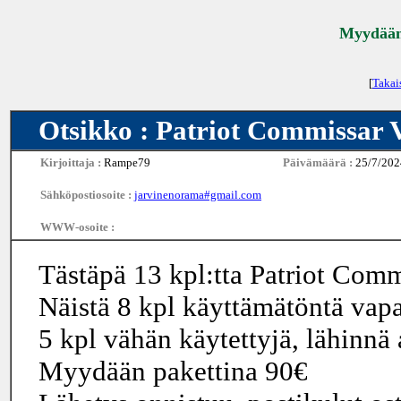
Myydään 
[
Takai
Otsikko : Patriot Commissar 
Kirjoittaja :
Rampe79
Päivämäärä :
25/7/202
Sähköpostiosoite :
jarvinenorama#gmail.com
WWW-osoite :
Tästäpä 13 kpl:tta Patriot Comm
Näistä 8 kpl käyttämätöntä vapa
5 kpl vähän käytettyjä, lähinnä 
Myydään pakettina 90€