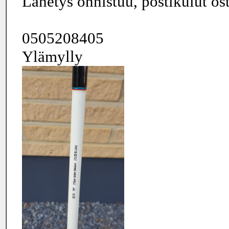
Lähetys onnistuu, postikulut ost
0505208405
Ylämylly